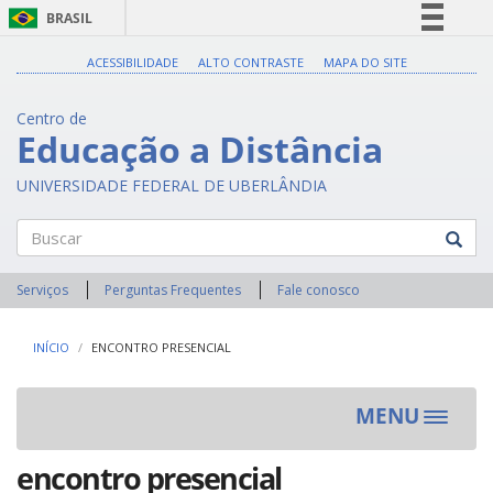
BRASIL
Simplifique!
ACESSIBILIDADE
ALTO CONTRASTE
MAPA DO SITE
Comunica BR
Centro de
Participe
Educação a Distância
Acesso à informação
UNIVERSIDADE FEDERAL DE UBERLÂNDIA
Legislação
Canais
Buscar
Serviços
Perguntas Frequentes
Fale conosco
INÍCIO
ENCONTRO PRESENCIAL
MENU
Toggle
navigat
encontro presencial