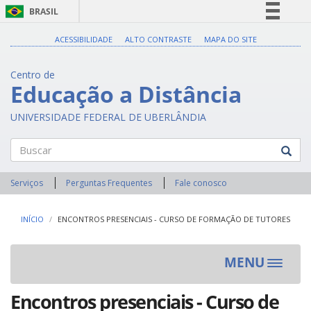
BRASIL
Simplifique!
ACESSIBILIDADE
ALTO CONTRASTE
MAPA DO SITE
Comunica BR
Centro de
Participe
Educação a Distância
Acesso à informação
UNIVERSIDADE FEDERAL DE UBERLÂNDIA
Legislação
Canais
Buscar
Serviços
Perguntas Frequentes
Fale conosco
INÍCIO
ENCONTROS PRESENCIAIS - CURSO DE FORMAÇÃO DE TUTORES
MENU
Toggle
navigat
Encontros presenciais - Curso de