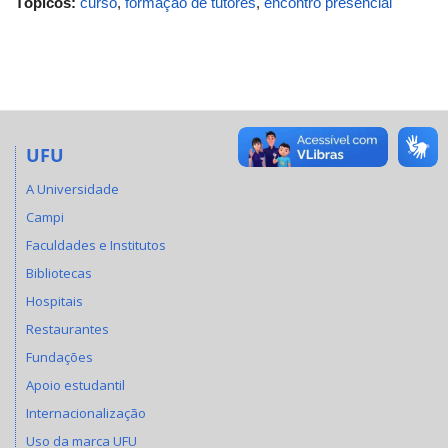
Tópicos:
curso
,
formação de tutores
,
encontro presencial
UFU
A Universidade
Campi
Faculdades e Institutos
Bibliotecas
Hospitais
Restaurantes
Fundações
Apoio estudantil
Internacionalização
Uso da marca UFU