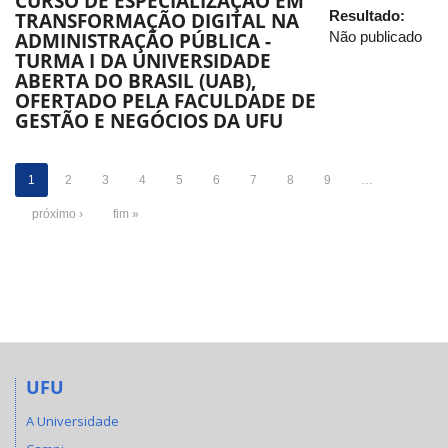
CURSO DE ESPECIALIZAÇÃO EM
Resultado:
TRANSFORMAÇÃO DIGITAL NA
Não publicado
ADMINISTRAÇÃO PÚBLICA -
TURMA I DA UNIVERSIDADE
ABERTA DO BRASIL (UAB),
OFERTADO PELA FACULDADE DE
GESTÃO E NEGÓCIOS DA UFU
1
2
3
4
5
6
7
8
9
…
próximo ›
fim »
UFU
A Universidade