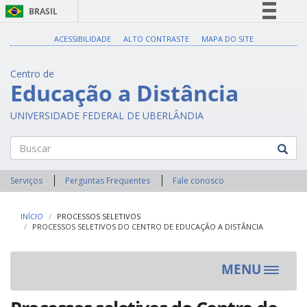
BRASIL
Simplifique!
ACESSIBILIDADE
ALTO CONTRASTE
MAPA DO SITE
Comunica BR
Centro de
Participe
Educação a Distância
Acesso à informação
UNIVERSIDADE FEDERAL DE UBERLÂNDIA
Legislação
Canais
Buscar
Serviços
Perguntas Frequentes
Fale conosco
INÍCIO
PROCESSOS SELETIVOS
PROCESSOS SELETIVOS DO CENTRO DE EDUCAÇÃO A DISTÂNCIA
MENU
Toggle
navigat