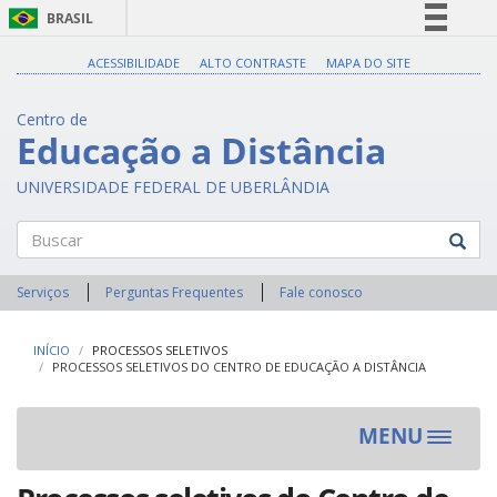
BRASIL
Simplifique!
ACESSIBILIDADE
ALTO CONTRASTE
MAPA DO SITE
Comunica BR
Centro de
Participe
Educação a Distância
Acesso à informação
UNIVERSIDADE FEDERAL DE UBERLÂNDIA
Legislação
Canais
Buscar
Serviços
Perguntas Frequentes
Fale conosco
INÍCIO
PROCESSOS SELETIVOS
PROCESSOS SELETIVOS DO CENTRO DE EDUCAÇÃO A DISTÂNCIA
MENU
Toggle
navigat