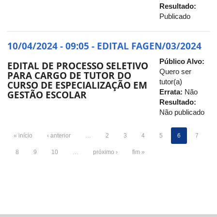
Resultado:
Publicado
10/04/2024 - 09:05 - EDITAL FAGEN/03/2024
Público Alvo:
EDITAL DE PROCESSO SELETIVO
Quero ser
PARA CARGO DE TUTOR DO
tutor(a)
CURSO DE ESPECIALIZAÇÃO EM
Errata:
Não
GESTÃO ESCOLAR
Resultado:
Não publicado
« início
‹ anterior
…
2
3
4
5
6
7
8
9
10
…
próximo ›
fim »