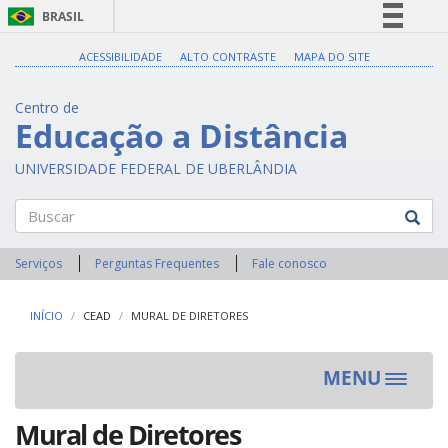
BRASIL
Simplifique!
ACESSIBILIDADE
ALTO CONTRASTE
MAPA DO SITE
Comunica BR
Centro de
Participe
Educação a Distância
Acesso à informação
UNIVERSIDADE FEDERAL DE UBERLÂNDIA
Legislação
Canais
Buscar
Serviços
Perguntas Frequentes
Fale conosco
INÍCIO
CEAD
MURAL DE DIRETORES
MENU
Toggle
navigat
Mural de Diretores