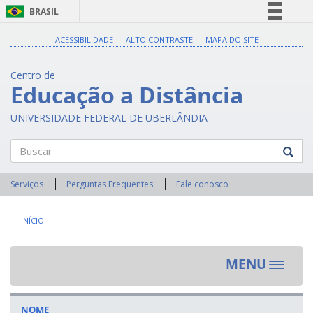
BRASIL
Simplifique!
ACESSIBILIDADE
ALTO CONTRASTE
MAPA DO SITE
Comunica BR
Centro de
Participe
Educação a Distância
Acesso à informação
UNIVERSIDADE FEDERAL DE UBERLÂNDIA
Legislação
Canais
Buscar
Serviços
Perguntas Frequentes
Fale conosco
INÍCIO
MENU
Toggle
navigat
NOME