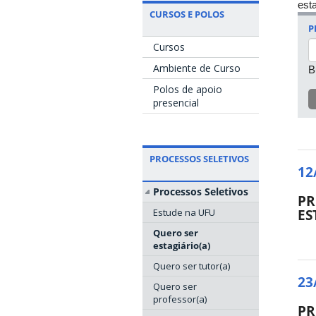
esta
CURSOS E POLOS
P
Cursos
Ambiente de Curso
B
Polos de apoio
presencial
PROCESSOS SELETIVOS
12
Processos Seletivos
PR
ES
Estude na UFU
Quero ser
estagiário(a)
Quero ser tutor(a)
23
Quero ser
professor(a)
PR