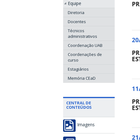
PR
Equipe
Diretoria
Docentes
Técnicos
administrativos
20
Coordenação UAB
PR
Coordenações de
ES
curso
Estagiários
Memória CEaD
11
PR
CENTRAL DE
ES
CONTEÚDOS
Imagens
21