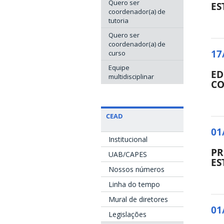
Quero ser
ES
coordenador(a) de
tutoria
Quero ser
coordenador(a) de
17
curso
Equipe
ED
multidisciplinar
CO
CEAD
01
Institucional
PR
UAB/CAPES
ES
Nossos números
Linha do tempo
Mural de diretores
01
Legislações