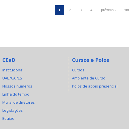
1
2
3
4
próximo ›
fim
CEaD
Cursos e Polos
Institucional
Cursos
UAB/CAPES
Ambiente de Curso
Nossos números
Polos de apoio presencial
Linha do tempo
Mural de diretores
Legislações
Equipe