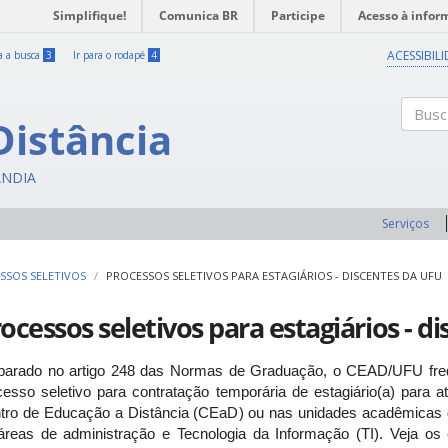
Simplifique!
Comunica BR
Participe
Acesso à infor
ACESSIBIL
ra a busca
3
Ir para o rodapé
4
Distância
Buscar
ÂNDIA
Serviços
SSOS SELETIVOS
PROCESSOS SELETIVOS PARA ESTAGIÁRIOS - DISCENTES DA UFU
ocessos seletivos para estagiários - d
arado no artigo 248 das Normas de Graduação, o CEAD/UFU freq
cesso seletivo para contratação temporária de estagiário(a) para a
tro de Educação a Distância (CEaD) ou nas unidades acadêmicas 
áreas de administração e Tecnologia da Informação (TI). Veja os 