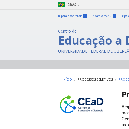
BRASIL
Ir para o conteúdo
1
Ir para o menu
2
Ir pa
Centro de
Educação a 
UNIVERSIDADE FEDERAL DE UBERL
INÍCIO
PROCESSOS SELETIVOS
PROCE
Pr
Amp
pro
Cen
as 