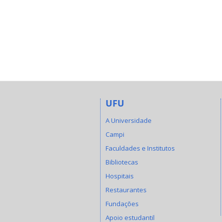
UFU
A Universidade
Campi
Faculdades e Institutos
Bibliotecas
Hospitais
Restaurantes
Fundações
Apoio estudantil