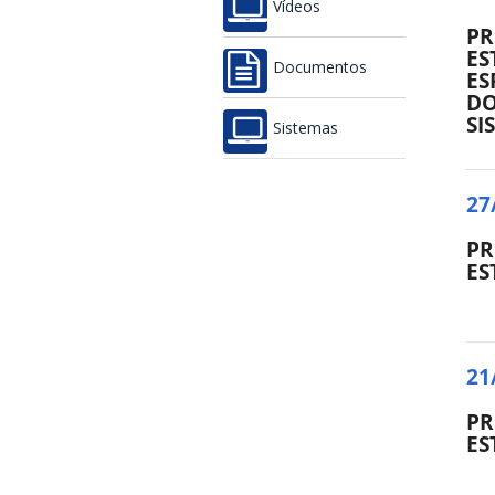
Vídeos
PR
ES
Documentos
ES
DO
SI
Sistemas
27
PR
ES
21
PR
ES