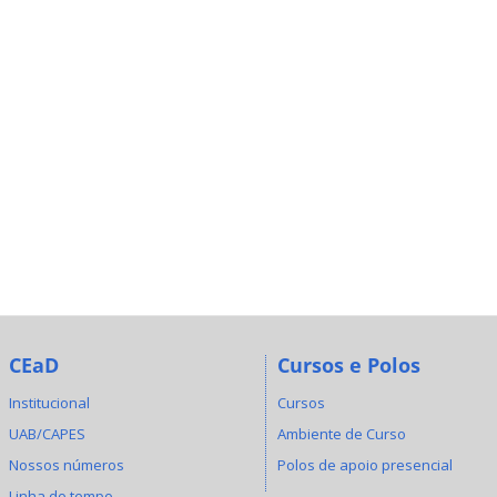
CEaD
Cursos e Polos
Institucional
Cursos
UAB/CAPES
Ambiente de Curso
Nossos números
Polos de apoio presencial
Linha do tempo