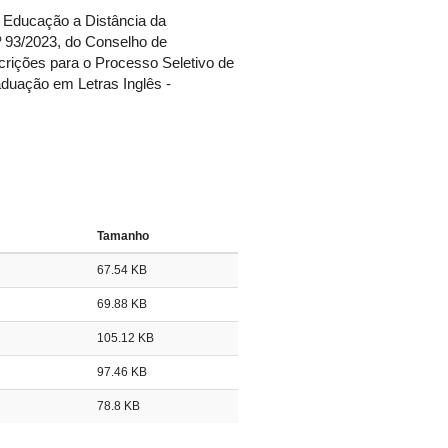
e Educação a Distância da
 93/2023, do Conselho de
rições para o Processo Seletivo de
aduação em Letras Inglês -
Tamanho
67.54 KB
69.88 KB
105.12 KB
97.46 KB
78.8 KB