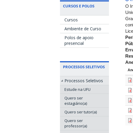
CURSOS E POLOS
O I
Uni
Gra
Cursos
con
Ambiente de Curso
Lic
Polos de apoio
Per
presencial
Púb
Err
Res
An
PROCESSOS SELETIVOS
An
Processos Seletivos
Estude na UFU
Quero ser
estagiário(a)
Quero ser tutor(a)
Quero ser
professor(a)