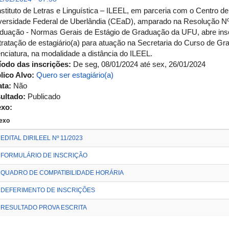
nstituto de Letras e Linguística – ILEEL, em parceria com o Centro d
versidade Federal de Uberlândia (CEaD), amparado na Resolução Nº
duação - Normas Gerais de Estágio de Graduação da UFU, abre insc
tratação de estagiário(a) para atuação na Secretaria do Curso de Gr
enciatura, na modalidade a distância do ILEEL.
íodo das inscrições:
De
seg, 08/01/2024
até
sex, 26/01/2024
lico Alvo:
Quero ser estagiário(a)
ata:
Não
ultado:
Publicado
exo:
exo
EDITAL DIRILEEL Nº 11/2023
FORMULÁRIO DE INSCRIÇÃO
QUADRO DE COMPATIBILIDADE HORÁRIA
DEFERIMENTO DE INSCRIÇÕES
RESULTADO PROVA ESCRITA