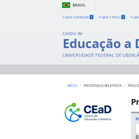
BRASIL
Ir para o conteúdo
1
Ir para o menu
2
Ir pa
Centro de
Educação a 
UNIVERSIDADE FEDERAL DE UBERL
INÍCIO
PROCESSOS SELETIVOS
PROCE
Pr
P
B