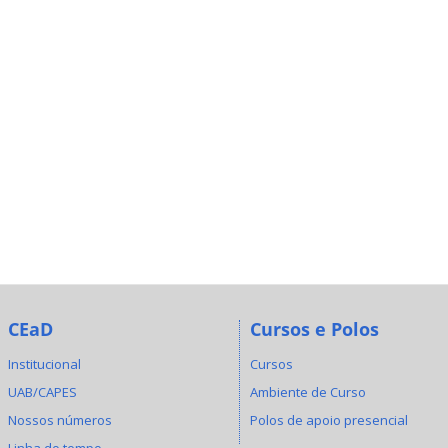
CEaD
Cursos e Polos
Institucional
Cursos
UAB/CAPES
Ambiente de Curso
Nossos números
Polos de apoio presencial
Linha do tempo