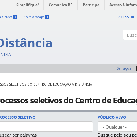
Simplifique!
Comunica BR
Participe
Acesso à infor
ACESSIBIL
ra a busca
3
Ir para o rodapé
4
Distância
Buscar
ÂNDIA
Serviços
SSOS SELETIVOS DO CENTRO DE EDUCAÇÃO A DISTÂNCIA
ocessos seletivos do Centro de Educa
ROCESSO SELETIVO
PÚBLICO ALVO
uscar por palavras
Busque pelo seu per