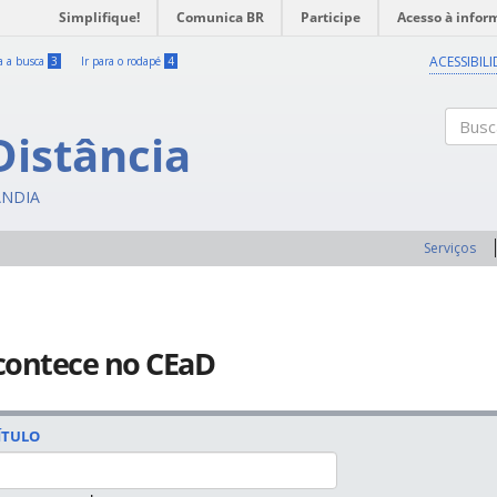
Simplifique!
Comunica BR
Participe
Acesso à infor
ACESSIBIL
ra a busca
3
Ir para o rodapé
4
Distância
Buscar
ÂNDIA
Serviços
contece no CEaD
ÍTULO