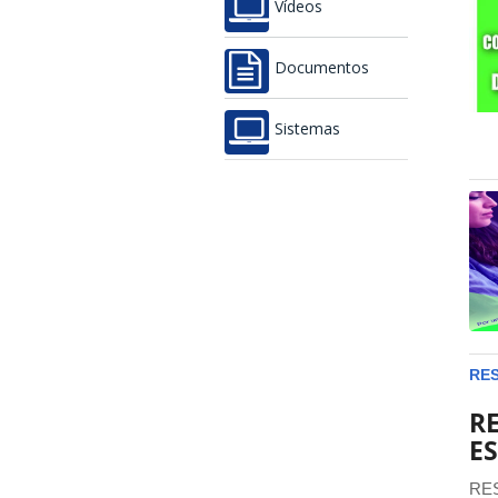
Vídeos
Documentos
Sistemas
RES
R
ES
RE