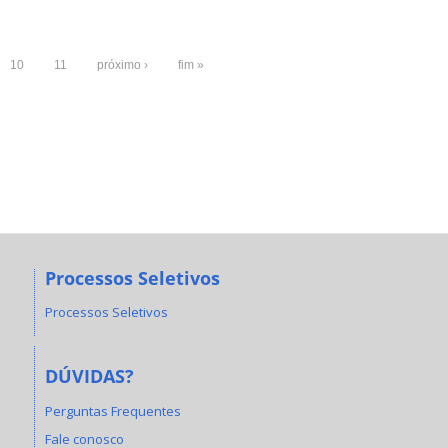
10
11
próximo ›
fim »
Processos Seletivos
Processos Seletivos
DÚVIDAS?
Perguntas Frequentes
Fale conosco