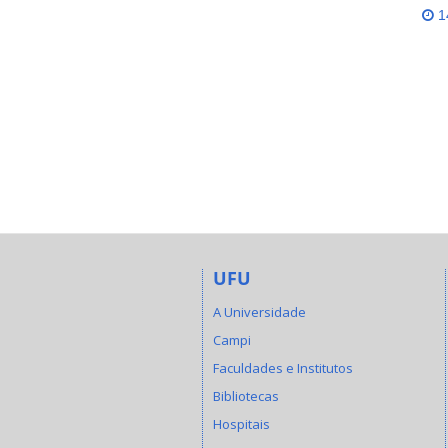
14
UFU
A Universidade
Campi
Faculdades e Institutos
Bibliotecas
Hospitais