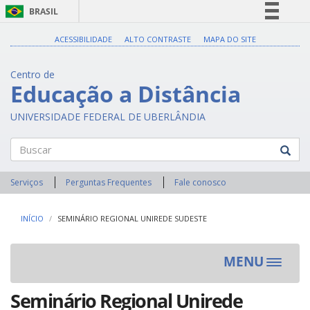
BRASIL
Simplifique!
ACESSIBILIDADE
ALTO CONTRASTE
MAPA DO SITE
Comunica BR
Centro de
Participe
Educação a Distância
Acesso à informação
UNIVERSIDADE FEDERAL DE UBERLÂNDIA
Legislação
Canais
Buscar
Serviços
Perguntas Frequentes
Fale conosco
INÍCIO
SEMINÁRIO REGIONAL UNIREDE SUDESTE
MENU
Toggle
navigat
Seminário Regional Unirede