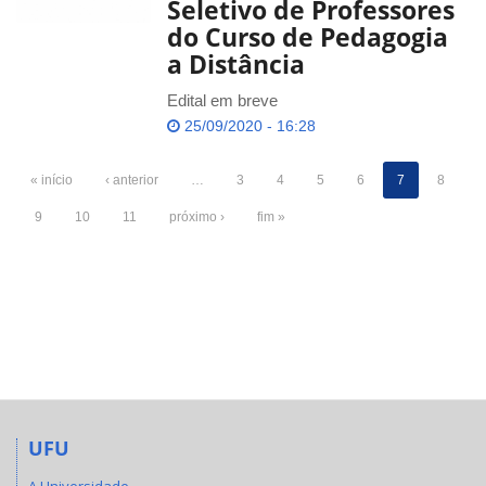
Seletivo de Professores
do Curso de Pedagogia
a Distância
Edital em breve
25/09/2020 - 16:28
« início
‹ anterior
…
3
4
5
6
7
8
9
10
11
próximo ›
fim »
UFU
A Universidade