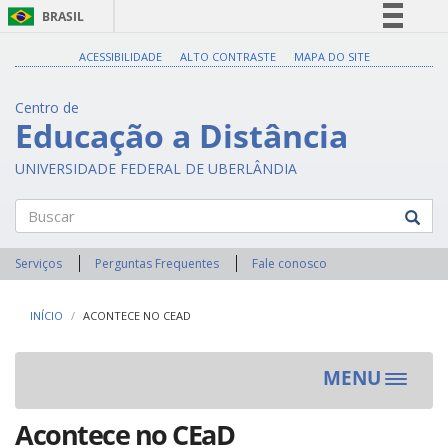
BRASIL
Simplifique!
ACESSIBILIDADE
ALTO CONTRASTE
MAPA DO SITE
Comunica BR
Centro de
Participe
Educação a Distância
Acesso à informação
UNIVERSIDADE FEDERAL DE UBERLÂNDIA
Legislação
Canais
Buscar
Serviços
Perguntas Frequentes
Fale conosco
INÍCIO
ACONTECE NO CEAD
MENU
Toggle
navigat
Acontece no CEaD