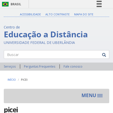
BRASIL
Simplifique!
ACESSIBILIDADE
ALTO CONTRASTE
MAPA DO SITE
Comunica BR
Centro de
Participe
Educação a Distância
Acesso à informação
UNIVERSIDADE FEDERAL DE UBERLÂNDIA
Legislação
Canais
Buscar
Serviços
Perguntas Frequentes
Fale conosco
INÍCIO
PICEI
MENU
Toggle
navigat
picei