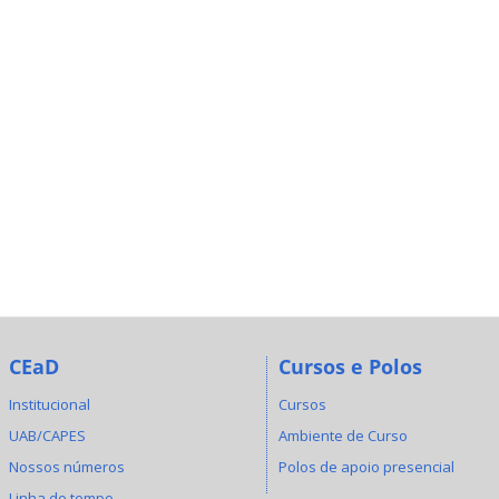
CEaD
Cursos e Polos
Institucional
Cursos
UAB/CAPES
Ambiente de Curso
Nossos números
Polos de apoio presencial
Linha do tempo