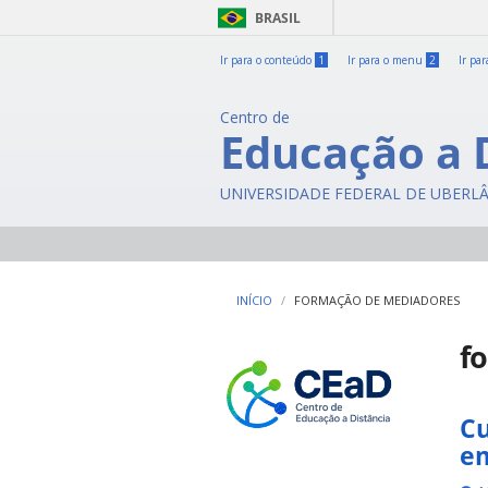
BRASIL
Ir para o conteúdo
1
Ir para o menu
2
Ir pa
Centro de
Educação a 
UNIVERSIDADE FEDERAL DE UBERL
INÍCIO
FORMAÇÃO DE MEDIADORES
f
Cu
em