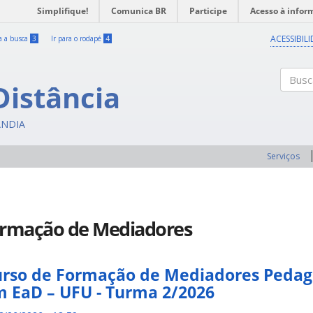
Simplifique!
Comunica BR
Participe
Acesso à infor
ACESSIBIL
ra a busca
3
Ir para o rodapé
4
Distância
Buscar
ÂNDIA
Serviços
ormação de Mediadores
rso de Formação de Mediadores Pedag
 EaD – UFU - Turma 2/2026