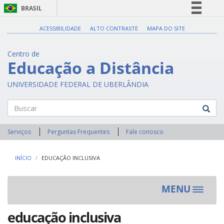
BRASIL
Simplifique!
ACESSIBILIDADE
ALTO CONTRASTE
MAPA DO SITE
Comunica BR
Centro de
Participe
Educação a Distância
Acesso à informação
UNIVERSIDADE FEDERAL DE UBERLÂNDIA
Legislação
Canais
Buscar
Serviços
Perguntas Frequentes
Fale conosco
INÍCIO
EDUCAÇÃO INCLUSIVA
MENU
Toggle
navigat
educação inclusiva