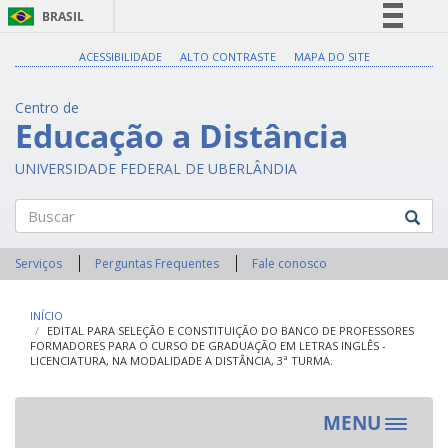
BRASIL
Simplifique!
ACESSIBILIDADE
ALTO CONTRASTE
MAPA DO SITE
Comunica BR
Centro de
Participe
Educação a Distância
Acesso à informação
UNIVERSIDADE FEDERAL DE UBERLÂNDIA
Legislação
Canais
Buscar
Serviços
Perguntas Frequentes
Fale conosco
INÍCIO
EDITAL PARA SELEÇÃO E CONSTITUIÇÃO DO BANCO DE PROFESSORES
FORMADORES PARA O CURSO DE GRADUAÇÃO EM LETRAS INGLÊS -
LICENCIATURA, NA MODALIDADE A DISTÂNCIA, 3ª TURMA.
MENU
Toggle
navigat