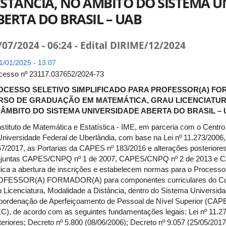
ISTÂNCIA, NO ÂMBITO DO SISTEMA U
BERTA DO BRASIL – UAB
/07/2024 - 06:24 - Edital DIRIME/12/2024
/01/2025 - 13:07
cesso nº 23117.037652/2024-73
OCESSO SELETIVO SIMPLIFICADO PARA PROFESSOR(A) FO
RSO DE GRADUAÇÃO EM MATEMÁTICA, GRAU LICENCIATURA
 ÂMBITO DO SISTEMA UNIVERSIDADE ABERTA DO BRASIL –
nstituto de Matemática e Estatística - IME, em parceria com o Cent
Universidade Federal de Uberlândia, com base na Lei nº 11.273/2006,
57/2017, as Portarias da CAPES nº 183/2016 e alterações posteriore
juntas CAPES/CNPQ nº 1 de 2007, CAPES/CNPQ nº 2 de 2013 e C
lica a abertura de inscrições e estabelecem normas para o Processo 
FESSOR(A) FORMADOR(A) para componentes curriculares do Cur
u Licenciatura, Modalidade a Distância, dentro do Sistema Universida
oordenação de Aperfeiçoamento de Pessoal de Nível Superior (CAPE
C), de acordo com as seguintes fundamentações legais: Lei nº 11.27
teriores; Decreto nº 5.800 (08/06/2006); Decreto nº 9.057 (25/05/201