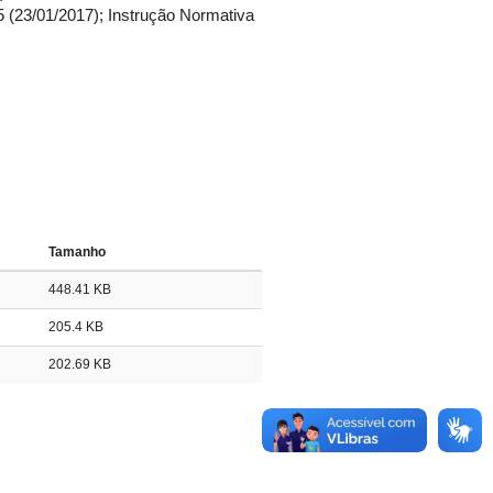
5 (23/01/2017); Instrução Normativa
Tamanho
448.41 KB
205.4 KB
202.69 KB