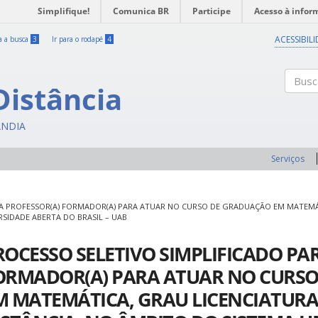
Simplifique!
Comunica BR
Participe
Acesso à infor
ACESSIBIL
ra a busca
3
Ir para o rodapé
4
Distância
Buscar
ÂNDIA
Serviços
RA PROFESSOR(A) FORMADOR(A) PARA ATUAR NO CURSO DE GRADUAÇÃO EM MATEMÁ
RSIDADE ABERTA DO BRASIL – UAB
ROCESSO SELETIVO SIMPLIFICADO PA
ORMADOR(A) PARA ATUAR NO CURS
M MATEMÁTICA, GRAU LICENCIATURA