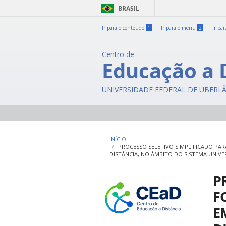
BRASIL
Ir para o conteúdo
1
Ir para o menu
2
Ir pa
Centro de
Educação a 
UNIVERSIDADE FEDERAL DE UBERL
INÍCIO
PROCESSO SELETIVO SIMPLIFICADO PA
DISTÂNCIA, NO ÂMBITO DO SISTEMA UNIVE
P
F
E