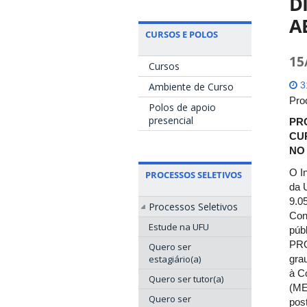
D
A
CURSOS E POLOS
15
Cursos
Ambiente de Curso
31
Pro
Polos de apoio
presencial
PR
CU
NO
O I
PROCESSOS SELETIVOS
da 
9.0
Processos Seletivos
Con
Estude na UFU
púb
PRO
Quero ser
estagiário(a)
gra
à C
Quero ser tutor(a)
(ME
Quero ser
pos