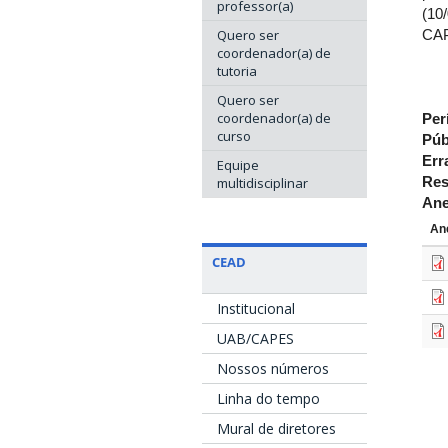
professor(a)
(10
Quero ser
CAP
coordenador(a) de
tutoria
Quero ser
coordenador(a) de
Per
curso
Púb
Err
Equipe
Res
multidisciplinar
An
An
CEAD
Institucional
UAB/CAPES
Nossos números
Linha do tempo
Mural de diretores