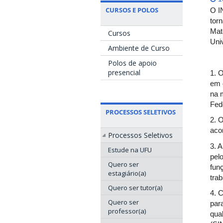
CURSOS E POLOS
O I
tor
Mat
Cursos
Uni
Ambiente de Curso
Polos de apoio
presencial
1. O
em 
na 
Fed
PROCESSOS SELETIVOS
2. 
aco
Processos Seletivos
3. 
Estude na UFU
pel
Quero ser
fun
estagiário(a)
trab
Quero ser tutor(a)
4. 
Quero ser
par
professor(a)
qua