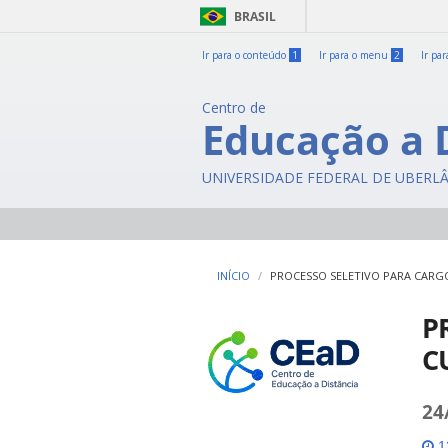
BRASIL
Ir para o conteúdo
1
Ir para o menu
2
Ir pa
Centro de
Educação a 
UNIVERSIDADE FEDERAL DE UBERL
INÍCIO
PROCESSO SELETIVO PARA CAR
P
C
24
13