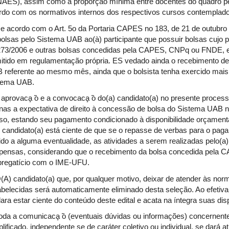
NAES), assim como a proporção mínima entre docentes do quadro p
rdo com os normativos internos dos respectivos cursos contemplado
De acordo com o Art. 5o da Portaria CAPES no 183, de 21 de outubr
bolsas pelo Sistema UAB ao(à) participante que possuir bolsas cujo
273/2006 e outras bolsas concedidas pela CAPES, CNPq ou FNDE,
itido em regulamentação própria. ES vedado ainda o recebimento d
 referente ao mesmo mês, ainda que o bolsista tenha exercido mais d
tema UAB.
 aprovaca̧ ̃o e a convocaca̧ ̃o do(a) candidato(a) no presente proces
nas a expectativa de direito à concessão de bolsa do Sistema UAB
so, estando seu pagamento condicionado à disponibilidade orçame
) candidato(a) está ciente de que se o repasse de verbas para o pa
ido a alguma eventualidade, as atividades a serem realizadas pelo(a
pensas, considerando que o recebimento da bolsa concedida pela C
regatício com o IME-UFU.
O(A) candidato(a) que, por qualquer motivo, deixar de atender às n
abelecidas será automaticamente eliminado desta seleção. Ao efetivar
ara estar ciente do conteúdo deste edital e acata na íntegra suas di
Toda a comunicaca̧ ̃o (eventuais dúvidas ou informações) concernent
lificado, independente se de caráter coletivo ou individual, se dará́