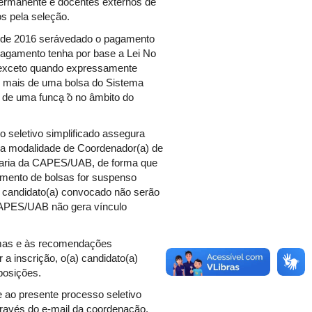
ermanente e docentes externos de
s pela seleção.
o de 2016 será́vedado o pagamento
 pagamento tenha por base a Lei No
 exceto quando expressamente
e mais de uma bolsa do Sistema
e uma funca̧ ̃o no âmbito do
so seletivo simplificado assegura
 na modalidade de Coordenador(a) de
ntaria da CAPES/UAB, de forma que
gamento de bolsas for suspenso
) candidato(a) convocado não serão
APES/UAB não gera vínculo
ormas e às recomendações
 a inscrição, o(a) candidato(a)
sposições.
e ao presente processo seletivo
 através do e-mail da coordenação,