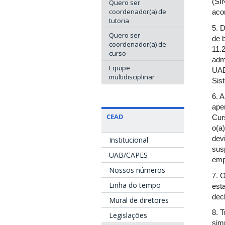
(SI
Quero ser
coordenador(a) de
aco
tutoria
5. 
Quero ser
de 
coordenador(a) de
11.
curso
adm
Equipe
UAB
multidisciplinar
Sis
6. A
ape
CEAD
Cur
o(a
dev
Institucional
sus
UAB/CAPES
emp
Nossos números
7. 
Linha do tempo
est
decl
Mural de diretores
8. 
Legislações
simp