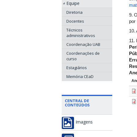
Equipe
mat
Diretoria
9. 
Docentes
por 
Técnicos
10.
administrativos
11.
Coordenação UAB
Per
Coordenações de
Púb
curso
Err
Res
Estagiários
An
Memória CEaD
An
CENTRAL DE
CONTEÚDOS
Imagens