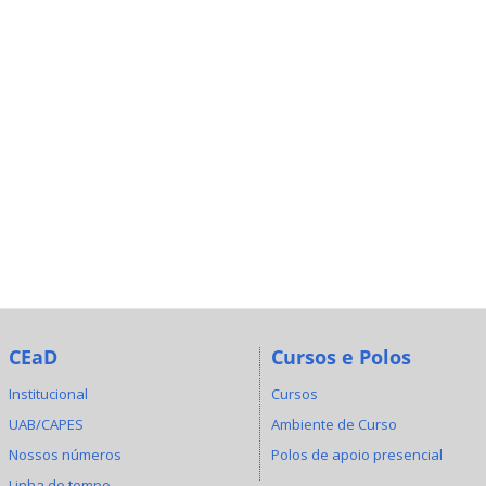
CEaD
Cursos e Polos
Institucional
Cursos
UAB/CAPES
Ambiente de Curso
Nossos números
Polos de apoio presencial
Linha do tempo