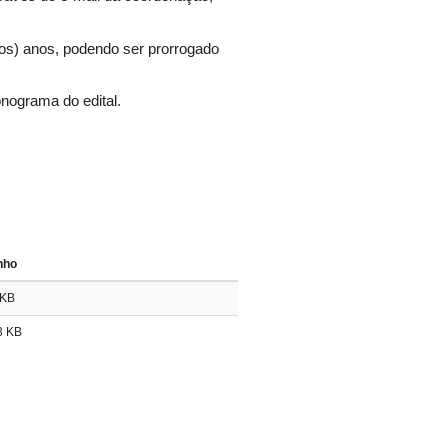
anos) anos, podendo ser prorrogado
onograma do edital.
nho
 KB
3 KB