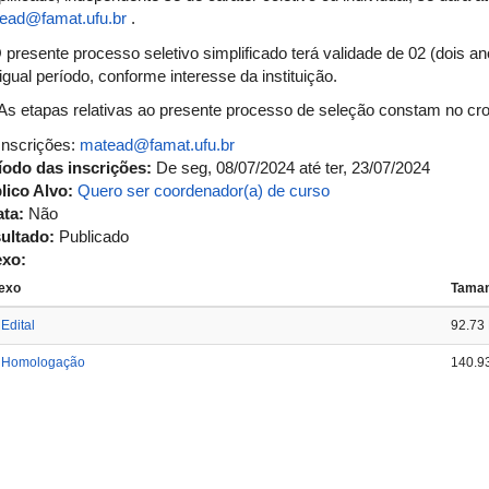
ead@famat.ufu.br
.
O presente processo seletivo simplificado terá validade de 02 (dois 
igual período, conforme interesse da instituição.
 As etapas relativas ao presente processo de seleção constam no cr
 Inscrições:
matead@famat.ufu.br
íodo das inscrições:
De
seg, 08/07/2024
até
ter, 23/07/2024
lico Alvo:
Quero ser coordenador(a) de curso
ata:
Não
ultado:
Publicado
exo:
exo
Tama
Edital
92.73
Homologação
140.9