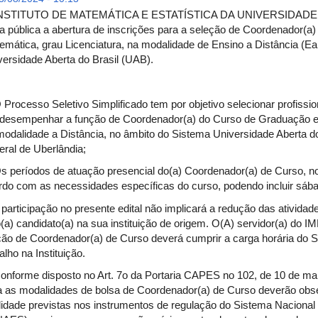
NSTITUTO DE MATEMÁTICA E ESTATÍSTICA DA UNIVERSIDAD
na pública a abertura de inscrições para a seleção de Coordenador(
emática, grau Licenciatura, na modalidade de Ensino a Distância (E
versidade Aberta do Brasil (UAB).
 Processo Seletivo Simplificado tem por objetivo selecionar profissio
desempenhar a função de Coordenador(a) do Curso de Graduação em
modalidade a Distância, no âmbito do Sistema Universidade Aberta d
eral de Uberlândia;
Os períodos de atuação presencial do(a) Coordenador(a) de Curso, 
rdo com as necessidades específicas do curso, podendo incluir sáb
A participação no presente edital não implicará a redução das ativ
o(a) candidato(a) na sua instituição de origem. O(A) servidor(a) do 
ção de Coordenador(a) de Curso deverá cumprir a carga horária do S
alho na Instituição.
Conforme disposto no Art. 7o da Portaria CAPES no 102, de 10 de ma
a as modalidades de bolsa de Coordenador(a) de Curso deverão obser
lidade previstas nos instrumentos de regulação do Sistema Nacional