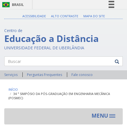
BRASIL
Simplifique!
ACESSIBILIDADE
ALTO CONTRASTE
MAPA DO SITE
Comunica BR
Centro de
Participe
Educação a Distância
Acesso à informação
UNIVERSIDADE FEDERAL DE UBERLÂNDIA
Legislação
Canais
Buscar
Serviços
Perguntas Frequentes
Fale conosco
INÍCIO
34 ª SIMPÓSIO DA PÓS-GRADUAÇÃO EM ENGENHARIA MECÂNICA
(POSMEC)
MENU
Toggle
navigat