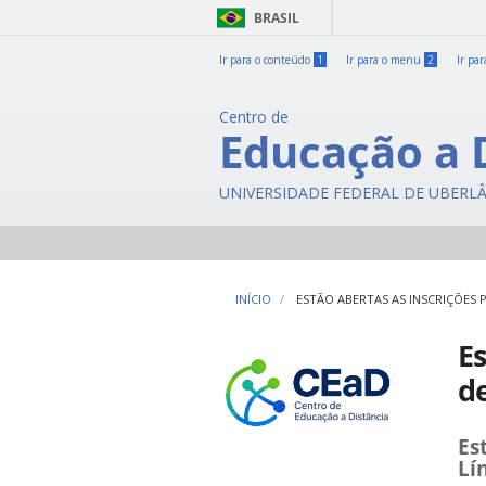
BRASIL
Ir para o conteúdo
1
Ir para o menu
2
Ir pa
Centro de
Educação a 
UNIVERSIDADE FEDERAL DE UBERL
INÍCIO
ESTÃO ABERTAS AS INSCRIÇÕES 
Es
de
Es
Lí