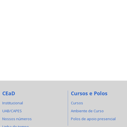
CEaD
Cursos e Polos
Institucional
Cursos
UAB/CAPES
Ambiente de Curso
Nossos números
Polos de apoio presencial
Linha do tempo