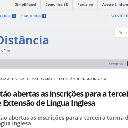
Simplifique!
Comunica BR
Participe
Acesso à infor
ACESSIBIL
ra a busca
3
Ir para o rodapé
4
Distância
Buscar
ÂNDIA
Serviços
PARA A TERCEIRA TURMA DO CURSO DE EXTENSÃO DE LÍNGUA INGLESA
tão abertas as inscrições para a terc
 Extensão de Língua Inglesa
tão abertas as inscrições para a terceira turma 
ngua Inglesa