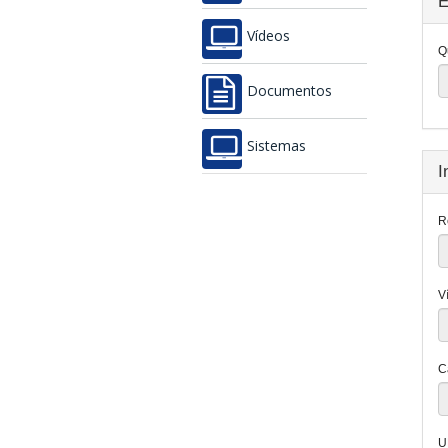
E
Vídeos
Q
Documentos
Sistemas
I
R
V
C
U