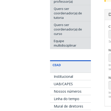
professor(a)
Quero ser
coordenador(a) de
D
tutoria
Quero ser
C
coordenador(a) de
curso
Equipe
S
multidisciplinar
N
CEAD
I
s
Institucional
N
UAB/CAPES
Nossos números
I
s
Linha do tempo
Mural de diretores