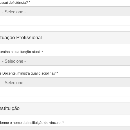
ossui deficiência?
*
tuação Profissional
scolha a sua função atual:
*
e Docente, ministra qual disciplina?
*
nstituição
nforme o nome da instituição de vínculo:
*