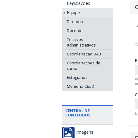
Legislações
C
Equipe
Diretoria
T
Docentes
Técnicos
administrativos
T
Coordenação UAB
E
Coordenações de
curso
Estagiários
I
m
Memória CEaD
C
CENTRAL DE
D
CONTEÚDOS
Imagens