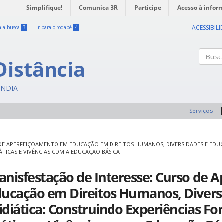
Simplifique!
Comunica BR
Participe
Acesso à infor
ACESSIBIL
ra a busca
3
Ir para o rodapé
4
Distância
Buscar
ÂNDIA
Serviços
 DE APERFEIÇOAMENTO EM EDUCAÇÃO EM DIREITOS HUMANOS, DIVERSIDADES E EDU
ÁTICAS E VIVÊNCIAS COM A EDUCAÇÃO BÁSICA
nisfestação de Interesse: Curso de
ducação em Direitos Humanos, Divers
diática: Construindo Experiências For