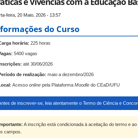
áticas e Vivências com a Educação Bá
ta-feira, 20 Maio, 2026 - 13:57
nformações do Curso
Carga horária:
225 horas
Vagas:
5400 vagas
Inscrições:
até 30/06/2026
Período de realização:
maio a dezembro/2026
Local:
Acesso
online
pela Plataforma
Moodle
do CEaD/UFU
Antes de inscrever-se, leia atentamente o Termo de Ciência e Conco
Importante:
A inscrição está condicionada à aceitação do termo e ao
os campos.