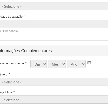
idade de atuação:
*
x.: Uberlândia
nformações Complementares
Dia
Mês
Ano
ata de nascimento:
*
ênero:
*
aça/Etnia:
*