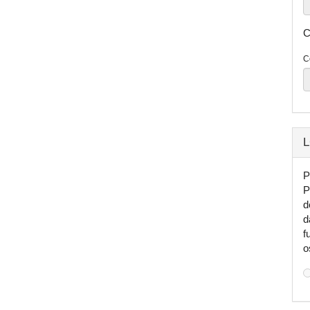
C
C
L
P
P
d
d
f
o
C
q
e