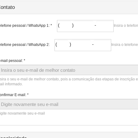
ontato
Telefone
Telefone
(
)
-
Insira o telef
elefone pessoal / WhatsApp 1:
*
pessoal
pessoal
/
/
Telefone
WhatsApp
WhatsApp
pessoal
1:,
1:,
/
Telefone
Telefone
(
)
-
part
part
Insira o telefo
elefone pessoal / WhatsApp 2:
WhatsApp
pessoal
pessoal
1
2
1:,
/
/
Telefone
part
WhatsApp
WhatsApp
pessoal
3
2:,
2:,
-mail pessoal:
*
/
part
part
WhatsApp
1
2
2:,
part
3
nsira o seu e-mail de melhor contato, pois a comunicação das etapas de inscrição e 
ail informado.
onfirmar E-mail:
*
igite novamente seu e-mail