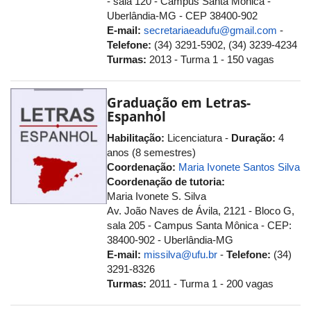
- sala 120 - Campus Santa Mônica -
Uberlândia-MG - CEP 38400-902
E-mail:
secretariaeadufu@gmail.com
-
Telefone:
(34) 3291-5902, (34) 3239-4234
Turmas:
2013 - Turma 1 - 150 vagas
Graduação em Letras-
Espanhol
Habilitação:
Licenciatura -
Duração:
4
anos (8 semestres)
Coordenação:
Maria Ivonete Santos Silva
Coordenação de tutoria:
Maria Ivonete S. Silva
Av. João Naves de Ávila, 2121 - Bloco G,
sala 205 - Campus Santa Mônica - CEP:
38400-902 - Uberlândia-MG
E-mail:
missilva@ufu.br
-
Telefone:
(34)
3291-8326
Turmas:
2011 - Turma 1 - 200 vagas