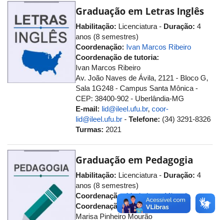
Graduação em Letras Inglês
Habilitação:
Licenciatura -
Duração:
4
anos (8 semestres)
Coordenação:
Ivan Marcos Ribeiro
Coordenação de tutoria:
Ivan Marcos Ribeiro
Av. João Naves de Ávila, 2121 - Bloco G,
Sala 1G248 - Campus Santa Mônica -
CEP: 38400-902 - Uberlândia-MG
E-mail:
lid@ileel.ufu.br
,
coor-
lid@ileel.ufu.br
-
Telefone:
(34) 3291-8326
Turmas:
2021
Graduação em Pedagogia
Habilitação:
Licenciatura -
Duração:
4
anos (8 semestres)
Coordenação:
Maria Irene Miranda
Coordenação de tutoria:
Marisa Pinheiro Mourão