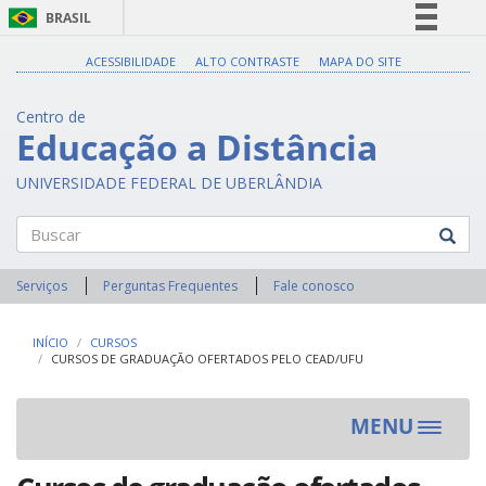
BRASIL
Simplifique!
ACESSIBILIDADE
ALTO CONTRASTE
MAPA DO SITE
Comunica BR
Centro de
Participe
Educação a Distância
Acesso à informação
UNIVERSIDADE FEDERAL DE UBERLÂNDIA
Legislação
Canais
Buscar
Serviços
Perguntas Frequentes
Fale conosco
INÍCIO
CURSOS
CURSOS DE GRADUAÇÃO OFERTADOS PELO CEAD/UFU
MENU
Toggle
navigat