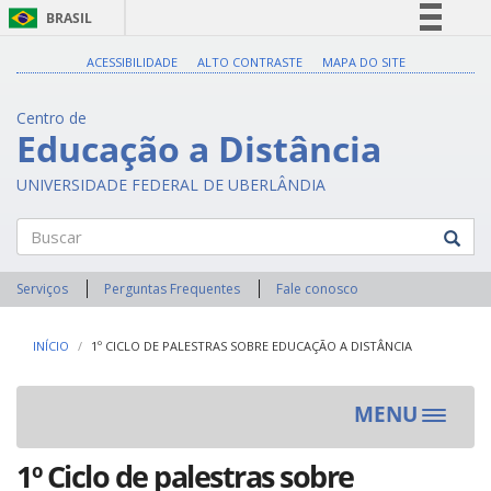
BRASIL
Simplifique!
ACESSIBILIDADE
ALTO CONTRASTE
MAPA DO SITE
Comunica BR
Centro de
Participe
Educação a Distância
Acesso à informação
UNIVERSIDADE FEDERAL DE UBERLÂNDIA
Legislação
Canais
Buscar
Serviços
Perguntas Frequentes
Fale conosco
INÍCIO
1º CICLO DE PALESTRAS SOBRE EDUCAÇÃO A DISTÂNCIA
MENU
Toggle
navigat
1º Ciclo de palestras sobre