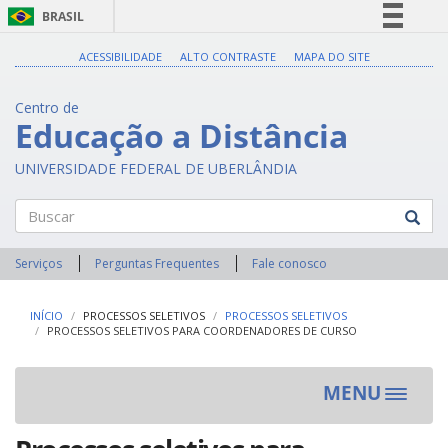
BRASIL
Simplifique!
ACESSIBILIDADE
ALTO CONTRASTE
MAPA DO SITE
Comunica BR
Centro de
Participe
Educação a Distância
Acesso à informação
UNIVERSIDADE FEDERAL DE UBERLÂNDIA
Legislação
Canais
Buscar
Serviços
Perguntas Frequentes
Fale conosco
INÍCIO
PROCESSOS SELETIVOS
PROCESSOS SELETIVOS
PROCESSOS SELETIVOS PARA COORDENADORES DE CURSO
MENU
Toggle
navigat