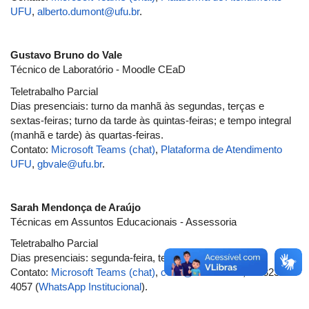
UFU
,
alberto.dumont@ufu.br
.
Gustavo Bruno do Vale
Técnico de Laboratório - Moodle CEaD
Teletrabalho Parcial
Dias presenciais: turno da manhã às segundas, terças e
sextas-feiras; turno da tarde às quintas-feiras; e tempo integral
(manhã e tarde) às quartas-feiras.
Contato:
Microsoft Teams (chat)
,
Plataforma de Atendimento
UFU
,
gbvale@ufu.br
.
Sarah Mendonça de Araújo
Técnicas em Assuntos Educacionais - Assessoria
Teletrabalho Parcial
Dias presenciais: segunda-feira, terça-feira e quarta-feira.
Contato:
Microsoft Teams (chat)
,
cead@cead.ufu.br
, 34-3239-
4057 (
WhatsApp Institucional
).