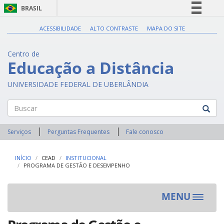
BRASIL
Simplifique!
ACESSIBILIDADE
ALTO CONTRASTE
MAPA DO SITE
Comunica BR
Centro de
Participe
Educação a Distância
Acesso à informação
UNIVERSIDADE FEDERAL DE UBERLÂNDIA
Legislação
Canais
Buscar
Serviços
Perguntas Frequentes
Fale conosco
INÍCIO
CEAD
INSTITUCIONAL
PROGRAMA DE GESTÃO E DESEMPENHO
MENU
Toggle
navigat