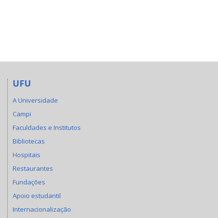
UFU
A Universidade
Campi
Faculdades e Institutos
Bibliotecas
Hospitais
Restaurantes
Fundações
Apoio estudantil
Internacionalização